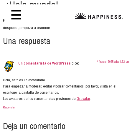
¡Hola mundo!
☰
Bienvenido a WordPress. Esta es tu primera entrada. Editala o borrala, y
después ¡empezá a escribir!
Una respuesta
4 febrero, 2025 a las 4:32 pm
Un comentarista de WordPress
dice:
Hola, esto es un comentario.
Para empezar a moderar, editar y borrar comentarios, por favor, visitá en el
escritorio la pantalla de comentarios.
Los avatares de los comentaristas provienen de
Gravatar
.
Responder
Deja un comentario